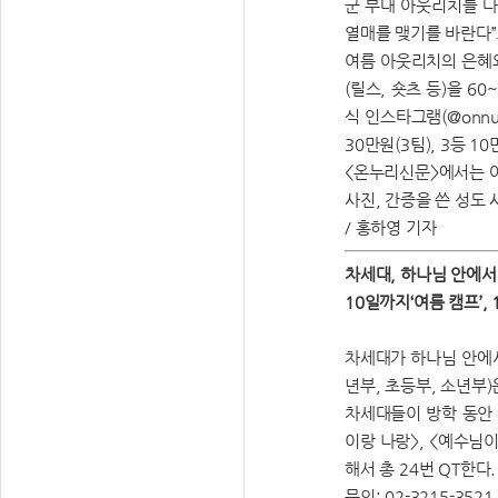
군 부대 아웃리치를 다
열매를 맺기를 바란다”
여름 아웃리치의 은혜와
(릴스, 숏츠 등)을 
식 인스타그램(@onnur
30만원(3팀), 3등 10
<온누리신문>에서는 아
사진, 간증을 쓴 성도 사
/ 홍하영 기자
차세대, 하나님 안에서
10일까지‘여름 캠프’,
차세대가 하나님 안에서
년부, 초등부, 소년부)은
차세대들이 방학 동안 
이랑 나랑>, <예수님이
해서 총 24번 QT한다
문의: 02-3215-3521