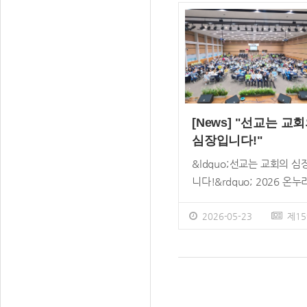
길 목사(서 빙고온누리교회
부의 여름사역이 본격 시작
당), 강부호 목사(양재온누 
다. 7월과 8월 성경 인물
교회 담당), 이인용 장로, 
&lsquo;여호수 아&rsquo
리교회 리더 십 등 180여 
삶과 신앙을 배우고 닮아가
참석했다. 추모예배는 박종
여름 캠 프와 아웃리치가 
목사 사회, 이인용 장로 대
진다. 여름 캠프에는 국 내
도, 김영미 권사, 블러썸챔
리교회 모든 캠퍼스 차세대
[News] "선교는 교
특순, 강 부호 목사 메시지,
113개 부 서 1만여 명의 
심장입니다!"
가족 인사, 이재훈 위임 목
이 참가한다. 아웃리치에 는
도 등의 순으로 진행됐다. 
&ldquo;선교는 교회의 심
내 27개 팀 566명, 해외 3
후에는 하용조 목사 묘소를
니다!&rdquo; 2026 온누
팀 524명이 참가한다. 예
아 헌화했다. 이날 메시지는
IN2 콘퍼런스 5월 24일까
의꿈아이(영아부&middot
부호 목사가 &lsquo;소원과
서구권 교회지도자, 목회자
2026-05-23
제15
아부&middot;유치부)와 
룰 힘을 주시는 하나님&rsq
선교 리더십 참석 2026 온
자라는땅(유년부&middot
(빌 2:12~13)을 주제로 했
IN2 콘퍼런스가 &lsquo;선
등부&middot;소년부) 여름
강 목사는 &ldquo;하나님
는 교회의 심장입니다&rsqu
프는 &lsquo;여호수아, 
故 하용조 목사님에게 주신
를 주제로 Acts29비전빌리
땅&rsquo;을 주제로 열린 
원인 &lsquo;바로 그 교회
김사무엘홀에서 지난 5월 1