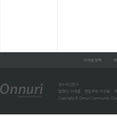
7월 4일(토)부터 8월 9일(
&rsquo;의 비전을 완성해
(화)부터 5월 24일(일) 까지
지 온누리교 회 각 캠퍼스 
일은 다음세대인 우리의 몫
어진다. 온누리교회 선교 비
과 온누리청소년센터, 이천
&rdquo;이라면서
과 사역 노하우 등을 비서
연나라, 포천 염광수련원, 
&ldquo;&lsquo;너희의 
교 회지도자들에게 전수할 
키오청소년 수련원, 너리굴
을 이루라&rsquo; 하신 
정이다. 이번 콘퍼런스에는
화마을 등지에서 성경 퀴즈,
기 억하고, 그 뜻을 더욱 
서구권 교회 지도자를 비롯
용 놀이, 체험 활동 등을 한
이루어 하나님을 기쁘시게 
온누리교회 목회 자 및 선
예수님의꿈 아이와 꿈이자
드리는 삶을 살아가기를 바
역팀 리더십, 봉사자 등 30
땅이 대상이다. 파워웨이브
다&rdquo; 고 당부했다. 
저작권 정책
개
명이 참석했다. 2026 온누
고등부) 여름 캠프는 &lsqu
족 인사는 하성석 부원장(故
IN2 콘퍼런스에서는 설교와
돌파&rsquo; 를 주제로 7
용조 목 사 아들)이 했다. 하
의, 소그룹 토의, 1인극 공 
17일(금)부터 8월 4일(화)
원장은 &ldquo;아버지는 
순예배 시연, 선택 강의 등
국립평창청소년수련원, 서
온누리신문사
하나님과 가까이하는 삶, 
로그램이 이어지고 있다. 
청소년수련원, 도교교원연
발행인: 이재훈 편집국장: 이인용 주소: 1
님과 동행하는 삶, 성령님의
는 이 재훈 위임목사, 박종
원, 양평숲속작은나라, 원
Copyright © Onnuri Community Churc
도하심을 따라 사는 삶을 
사(서빙고 온누리교회 담당)
링 파크 등지에서 진행된다
셨다&rdquo;면서 &ldquo
이기원 목사(회 복사역본부장
&lsquo;두려움을 돌파하라
늘 이 자리에 함께한 모든 
김홍주 목사(2000선 교본