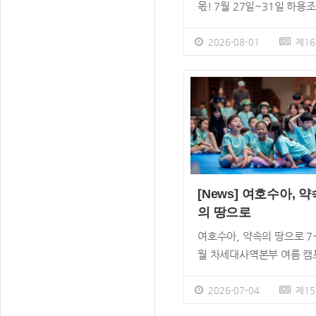
몫! 7월 27일~31일 하용조
사 소천 15주기 추모 기간 
새벽기도회 생전 설교 영상
2026-08-01
제16
영, 31일 15주기 추모 예배
누리교회가 하용조 목사 소
15주기를 보냈다. 지난 7월
일(월)부터 7월 31일(금) 
를 추모 기간으로 정하고, 
하용조 목사 를 기억하고 
하는 시간을 보냈다. 이 기
내 온누리교회 모든 캠퍼 스
[News] 여호수아, 약
벽기도회에서는 하용조 목
의 땅으로
생전 설 교 영상을 상영했다
여호수아, 약속의 땅으로 7
용조 목사 소천 추모예배는 
월 차세대사역본부 여름 캠
31일(금) Acts29비전빌리
및 아웃리치 여름 캠프 1만
하용조기념채플에서 드렸 다
명, 아웃리치 59개 팀 1,0
2026-07-04
제15
유가족, 이재훈 위임목사, 
참가 온누리교회 차세대사