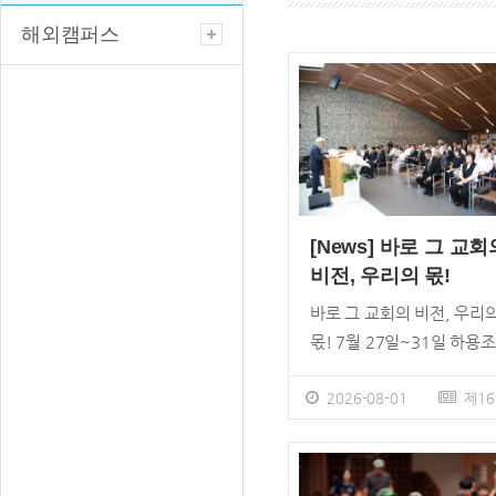
해외캠퍼스
[News] 바로 그 교회
비전, 우리의 몫!
바로 그 교회의 비전, 우리
몫! 7월 27일~31일 하용조
사 소천 15주기 추모 기간 
새벽기도회 생전 설교 영상
2026-08-01
제16
영, 31일 15주기 추모 예배
누리교회가 하용조 목사 소
15주기를 보냈다. 지난 7월