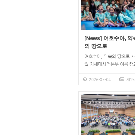
일(월)부터 7월 31일(금) 
를 추모 기간으로 정하고, 
하용조 목사 를 기억하고 
하는 시간을 보냈다. 이 기
내 온누리교회 모든 캠퍼 스
[News] 여호수아, 약
벽기도회에서는 하용조 목
의 땅으로
생전 설 교 영상을 상영했다
여호수아, 약속의 땅으로 7
용조 목사 소천 추모예배는 
월 차세대사역본부 여름 캠
31일(금) Acts29비전빌리
및 아웃리치 여름 캠프 1만
하용조기념채플에서 드렸 다
명, 아웃리치 59개 팀 1,0
2026-07-04
제15
유가족, 이재훈 위임목사, 
참가 온누리교회 차세대사
길 목사(서 빙고온누리교회
부의 여름사역이 본격 시작
당), 강부호 목사(양재온누 
다. 7월과 8월 성경 인물
교회 담당), 이인용 장로, 
&lsquo;여호수 아&rsquo
리교회 리더 십 등 180여 
삶과 신앙을 배우고 닮아가
참석했다. 추모예배는 박종
여름 캠 프와 아웃리치가 
목사 사회, 이인용 장로 대
진다. 여름 캠프에는 국 내