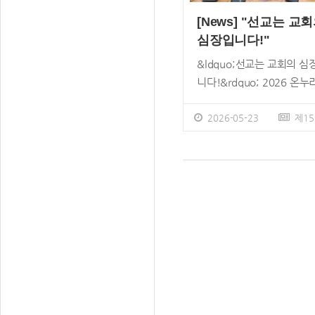
도, 김영미 권사, 블러썸챔
리교회 모든 캠퍼스 차세대
[News] "선교는 교
특순, 강 부호 목사 메시지,
113개 부 서 1만여 명의 
심장입니다!"
가족 인사, 이재훈 위임 목
이 참가한다. 아웃리치에 는
도 등의 순으로 진행됐다. 
&ldquo;선교는 교회의 심
내 27개 팀 566명, 해외 3
후에는 하용조 목사 묘소를
니다!&rdquo; 2026 온누
팀 524명이 참가한다. 예
아 헌화했다. 이날 메시지는
IN2 콘퍼런스 5월 24일까
의꿈아이(영아부&middot
부호 목사가 &lsquo;소원과
서구권 교회지도자, 목회자
2026-05-23
제15
아부&middot;유치부)와 
룰 힘을 주시는 하나님&rsq
선교 리더십 참석 2026 온
자라는땅(유년부&middot
(빌 2:12~13)을 주제로 했
IN2 콘퍼런스가 &lsquo;선
등부&middot;소년부) 여름
강 목사는 &ldquo;하나님
는 교회의 심장입니다&rsqu
프는 &lsquo;여호수아, 
故 하용조 목사님에게 주신
를 주제로 Acts29비전빌리
땅&rsquo;을 주제로 열린 
원인 &lsquo;바로 그 교회
김사무엘홀에서 지난 5월 1
7월 4일(토)부터 8월 9일(
&rsquo;의 비전을 완성해
(화)부터 5월 24일(일) 까지
지 온누리교 회 각 캠퍼스 
일은 다음세대인 우리의 몫
어진다. 온누리교회 선교 비
과 온누리청소년센터, 이천
&rdquo;이라면서
과 사역 노하우 등을 비서
연나라, 포천 염광수련원, 
&ldquo;&lsquo;너희의 
교 회지도자들에게 전수할 
키오청소년 수련원, 너리굴
을 이루라&rsquo; 하신 
정이다. 이번 콘퍼런스에는
화마을 등지에서 성경 퀴즈,