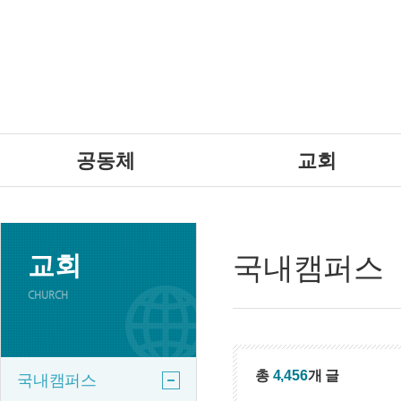
공동체
교회
교회
국내캠퍼스
CHURCH
총
4,456
개 글
국내캠퍼스