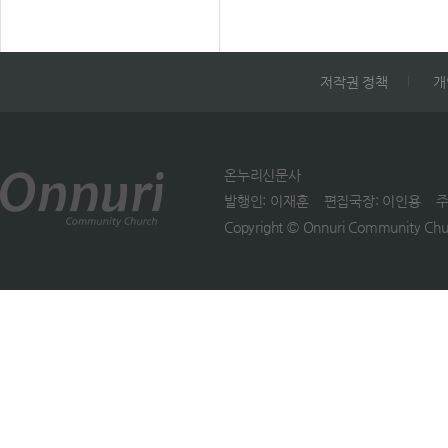
기 억하고, 그 뜻을 더욱 
서구권 교회 지도자를 비롯
용 놀이, 체험 활동 등을 한
이루어 하나님을 기쁘시게 
온누리교회 목회 자 및 선
예수님의꿈 아이와 꿈이자
드리는 삶을 살아가기를 바
역팀 리더십, 봉사자 등 30
땅이 대상이다. 파워웨이브
다&rdquo; 고 당부했다. 
저작권 정책
개
명이 참석했다. 2026 온누
고등부) 여름 캠프는 &lsqu
족 인사는 하성석 부원장(故
IN2 콘퍼런스에서는 설교와
돌파&rsquo; 를 주제로 7
용조 목 사 아들)이 했다. 하
의, 소그룹 토의, 1인극 공 
17일(금)부터 8월 4일(화)
원장은 &ldquo;아버지는 
순예배 시연, 선택 강의 등
국립평창청소년수련원, 서
온누리신문사
하나님과 가까이하는 삶, 
로그램이 이어지고 있다. 
청소년수련원, 도교교원연
발행인: 이재훈 편집국장: 이인용 주소: 1
님과 동행하는 삶, 성령님의
는 이 재훈 위임목사, 박종
원, 양평숲속작은나라, 원
Copyright © Onnuri Community Churc
도하심을 따라 사는 삶을 
사(서빙고 온누리교회 담당)
링 파크 등지에서 진행된다
셨다&rdquo;면서 &ldquo
이기원 목사(회 복사역본부장
&lsquo;두려움을 돌파하라
늘 이 자리에 함께한 모든 
김홍주 목사(2000선 교본
&rsquo; , &lsquo; 불가능
아버지가 바라던 삶을 살아
장), 함태경 본부장(CGN),
돌파하라&rsquo;, &lsquo
시기를 기도하 겠다&rdquo
성완 장로(두란노아버지학
설임을 돌파하라&rsquo; 
말했다. 강찬석 장로(서대
이사 장) 등 온누리교회 목
주제로 찬양과 설교, 주제 
동체)는 &ldquo;온누리교
와 선교사 역자 20여 명이 
의, 기도회 등을 한다. 차세
가 하용조 목사님의 순수함
다. 이재훈 위임목사는
여름 아웃리치는 7월 3일(금
하나님을 향한 열정을 지켜