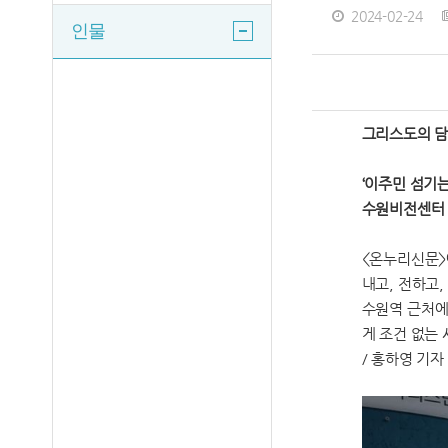
2024-02-24
인물
그리스도의 담
‘이주민 섬기
수원비전센터 
<온누리신문>
내고, 전하고
수원역 근처에
게 조건 없는
/ 홍하영 기자 h