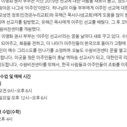
 이명화 권사 부부는 지난 2019년 선교에 대한 마음을 새로이 품고, 장
 찾아온 나그네 ‘이주민’이었다. 하나님이 이들 부부에게 이주민 선교에 대
 오성연 장로(인천온누리교회)와 유해근 목사(나섬교회)에게 도움을 많이 받
니며 선교지를 탐방했고, 유해근 목사에게 이주민 선교를 배웠다. 그 후 꼬
 수원비전센터를 개원했다.
 이명화 권사 부부는 ‘이주민 선교사’라는 꿈을 날마다 새로 꾸고 있다
 되어주고, 복음을 전하고, 더 나아가 이주민들이 본국으로 돌아가 고향에
주민이 예수 그리스도를 만나기를 소망하며 오늘도 수원비전센터 문을 열고
합니다. 이곳을 찾은 이주민들이 훗날 역파송 선교사가 되고, 대한민국 
기도합니다. 수원비전센터를 위해서, 한국 사람들과 이주민들이 조화를 이루
수업 및 예배 시간
실
오전 9시~오후 6시
일요일 오후 12시~오후 6시
녀 수업(수학)
오후 4시