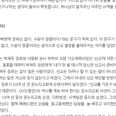
 찾아오는 것 자체가 감사하기 때문입니다. 거리낌 없이 다가와 도움을 청
있구나’라는 생각이 들어서 뿌듯합니다. 하나님이 맡겨주신 이주민 사역을 잘
다!
벽면에 ‘은퇴는 없다, 수원이 땅끝이다!’라는 문구가 적혀 있다. 이 문구
 없고, 수원이 땅끝이라는 생각으로 선교 열정을 불태우자는 의지를 담았다
 박재두 장로와 이명화 권사 부부의 오랜 기도제목이었던 ‘선교’에 대한
. 결혼할 때부터 박재두 장로에게 “내가 돈 벌 테니까 당신은 선교사 준비
박재두 장로는 겁이 많은 사람이었다. 선교는 아무나 할 수 있는 일이 아니
전하는 일은 자신과 맞지 않는다고 여겼다. 그래서 아내의 선교 제안을 번번
 장로가 20여 년 전 온누리교회에 오면서부터 달라졌다. “선교를 가든지 
기 때문이다. <사도행전>의 역사를 계속 써야 한다는 온누리교회 비전이 
 10여 년 동안 온누리교회 순장, 다락방장, 사역팀장 등으로 섬겼다. 
만났다. 함께 예배드렸던 순원들, 동고동락했던 팀원들, 늘 배우고 의지했
달았다.