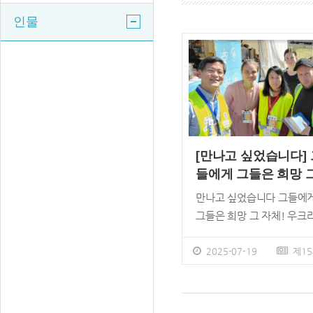
인물
[만나고 싶었습니다] 
들에게 그들은 희망 
자체!
만나고 싶었습니다 그들에
그들은 희망 그 자체! 우크
나 김태한, 윤수정 선교사 
&ldquo;엄마가 배고프면 
2025-07-19
제15
되잖아요.&rdquo; 러시아
점령했던 우크라이나 부차
한 마을. 두 소년이 구호품