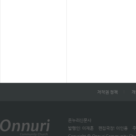
받은 통조림을 엄마의 무덤
에 내놓으며 말했다. 두 소
엄마는 폭격을 피해 지하실
숨어 몇 날 며칠을 지내며 
들에게 먹을 것을 양보하다
굶주림 속에 세상을 떠났다.
경에서 이 소식을 접한 어느
교사 부부가 두 소년을 찾
다. 함께 식사하며 어린이 
을 전달했고, 2년 동안 그 
을 지원하고 있다. 그 참혹
망의 땅, 눈물의 땅에서 한
저작권 정책
개
빛을 발하며 희망의 꽃을 
는 하나님의 사람들이다. N
더멋진세상 협력 선교사 김
온누리신문사
한, 윤수정 선교사 부부가 
발행인: 이재훈 편집국장: 이인용 주소: 1
이다. / 홍하영 기자