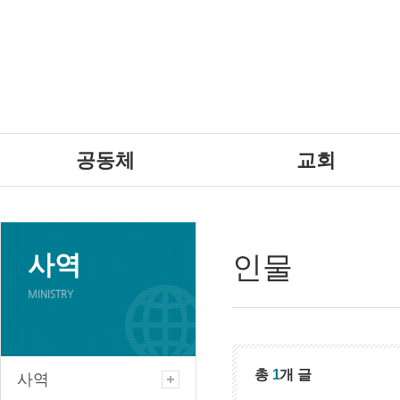
공동체
교회
사역
인물
MINISTRY
총
1
개 글
사역