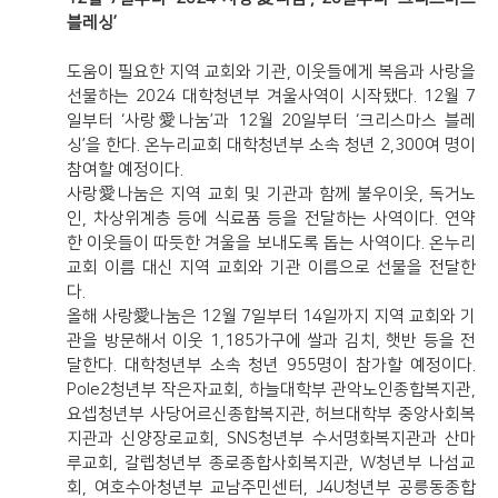
블레싱’
도움이 필요한 지역 교회와 기관, 이웃들에게 복음과 사랑을
선물하는 2024 대학청년부 겨울사역이 시작됐다. 12월 7
일부터 ‘사랑愛나눔’과 12월 20일부터 ‘크리스마스 블레
싱’을 한다. 온누리교회 대학청년부 소속 청년 2,300여 명이
참여할 예정이다.
사랑愛나눔은 지역 교회 및 기관과 함께 불우이웃, 독거노
인, 차상위계층 등에 식료품 등을 전달하는 사역이다. 연약
한 이웃들이 따듯한 겨울을 보내도록 돕는 사역이다. 온누리
교회 이름 대신 지역 교회와 기관 이름으로 선물을 전달한
다.
올해 사랑愛나눔은 12월 7일부터 14일까지 지역 교회와 기
관을 방문해서 이웃 1,185가구에 쌀과 김치, 햇반 등을 전
달한다. 대학청년부 소속 청년 955명이 참가할 예정이다.
Pole2청년부 작은자교회, 하늘대학부 관악노인종합복지관,
요셉청년부 사당어르신종합복지관, 허브대학부 중앙사회복
지관과 신양장로교회, SNS청년부 수서명화복지관과 산마
루교회, 갈렙청년부 종로종합사회복지관, W청년부 나섬교
회, 여호수아청년부 교남주민센터, J4U청년부 공릉동종합