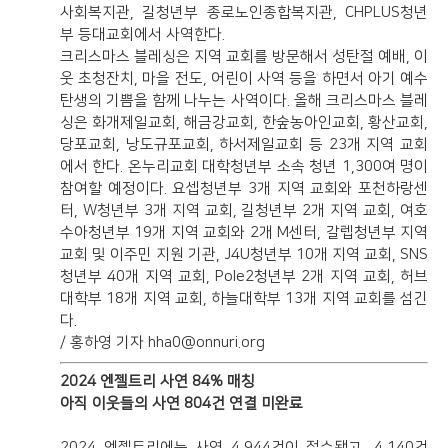
사회복지관, 길청년부 종로노인종합복지관, CHPLUS청년
부 등대교회에서 사역한다.
크리스마스 블레싱은 지역 교회를 방문해서 성탄절 예배, 이
웃 초청잔치, 마을 전도, 어린이 사역 등을 하면서 아기 예수
탄생의 기쁨을 함께 나누는 사역이다. 올해 크리스마스 블레
싱은 화개제일교회, 해금강교회, 한숲농아인교회, 황산교회,
당포교회, 낭도규포교회, 하서제일교회 등 23개 지역 교회
에서 한다. 온누리교회 대학청년부 소속 청년 1,300여 명이
참여할 예정이다. 요셉청년부 3개 지역 교회와 포천하랑센
터, W청년부 3개 지역 교회, 길청년부 2개 지역 교회, 여호
수아청년부 19개 지역 교회와 2개 M센터, 갈렙청년부 지역
교회 및 이주민 지원 기관, J4U청년부 10개 지역 교회, SNS
청년부 40개 지역 교회, Pole2청년부 2개 지역 교회, 허브
대학부 18개 지역 교회, 하늘대학부 13개 지역 교회를 섬긴
다.
/ 홍하영 기자 hha0@onnuri.org
2024 엔젤트리 사연 84% 매칭
아직 이웃들의 사연 804건 연결 미완료
2024 엔젤트리에는 사연 4,944건이 접수됐고, 4,140건