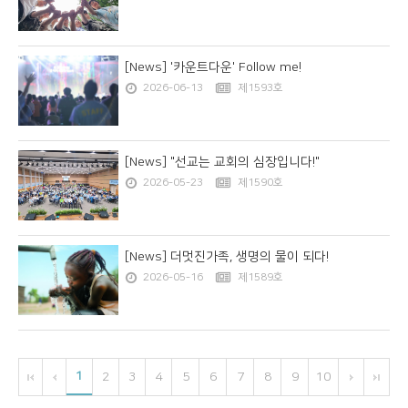
[News] '카운트다운' Follow me!
2026-06-13
제1593호
[News] "선교는 교회의 심장입니다!"
2026-05-23
제1590호
[News] 더멋진가족, 생명의 물이 되다!
2026-05-16
제1589호
1
2
3
4
5
6
7
8
9
10