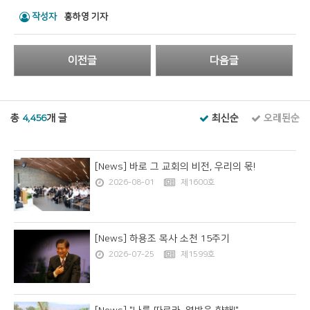
작성자
홍하영 기자
이전글
다음글
총
4,456
개 글
최신순
오래된순
[News] 바로 그 교회의 비전, 우리의 몫!
2026-08-01
제1600호
[News] 하용조 목사 소천 15주기
2026-07-25
제1599호