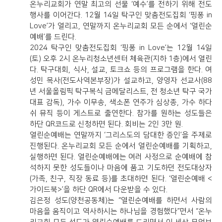
온누리교회가 연말 최고의 선물 ‘예수’를 전하기 위해 전도
행사를 이어간다. 12월 14일 탁구인 맞춤전도집회 ‘핑퐁 in
Love’가 열리고, 연말까지 온누리교회 모든 순에서 ‘열린순
예배’를 드린다.
2024 탁구인 맞춤전도집회 ‘핑퐁 in Love’는 12월 14일
(토) 오후 2시 온누리청소년센터 체육관(지하 1층)에서 열린
다. 탁구대회, 식사, 설교, 토크쇼 등의 프로그램을 한다. 여
성민 목사(전도사역본부장)가 설교하고, 양영자 선교사(88
년 서울올림픽 탁구복식 금메달리스트, 전 청소년 탁구 국가
대표 감독), 가수 이무송, 색소폰 연주가 심상종, 가수 하다
쉬 뮤직 등이 게스트로 출연한다. 참가를 원하는 성도들은
하단 QR코드로 신청하면 된다. 회비는 2인 3만 원.
열린순예배는 연말까지 ‘그리스도의 담대한 증인’을 주제로
진행된다. 온누리교회 모든 순에서 열린순예배를 기획하고,
실행하면 된다. 열린순예배에는 여러 사정으로 순예배에 참
석하지 못한 성도들이나 마음에 품고 기도하던 전도대상자
(가족, 친구, 직장 동료 등)를 초대하면 된다. ‘열린순예배 <
가이드북>’을 하단 QR에서 다운받을 수 있다.
김은정 성도(양천공동체)는 “열린순예배를 하면서 사람의
마음을 움직이고 역사하시는 하나님을 경험했다”면서 “온누