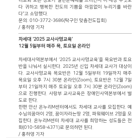
리교회 모든 성도가 열린순예배를 드리면서 이 세상 무엇보
다 귀하고 행복한 전도의 기쁨을 아낌없이 누리기를 바란
다”고 소망했다.
문의: 010-3772-3686(탁구인 맞춤전도집회)
/ 홍하영 기자
차세대 ‘2025 교사사명교육’
12월 5일부터 매주 목, 토요일 온라인
차세대사역본부에서 ‘2025 교사사명교육’을 목요반과 토요
반을 나눠서 실시한다. 2025년 신입 차세대 교사가 대상이
다. 교사사명교육 목요반은 12월 5일부터 19일까지 매주
목요일 오후 7시 30분 온라인(Zoom), 토요반은 12월 7일
부터 21일까지 매주 토요일 오후 7시 30분 온라인(Zoom)
으로 진행한다. 사랑부 교사교육은 장애인사역본부에서 별
도로 한다.
한편 안산 온누리M센터에서도 차세대 교사를 모집한다. 예
수님의꿈아이 2명, 꿈이자라는땅 2명, 파워웨이브 2명을 모
집한다. 온누리M센터 차세대 교사를 희망하는 성도들은 전
화(010-5858-4371)로 문의하면 된다.
/ 홍하영 기자