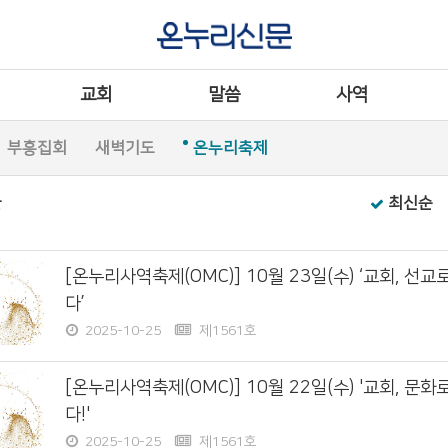
교회
말씀
사역
부흥집회
새벽기도
온누리축제
글
최신순
[온누리사역축제(OMC)] 10월 23일(수) ‘교회, 선교
다’
2025-10-25
제1561호
[온누리사역축제(OMC)] 10월 22일(수) '교회, 문화
다!'
2025-10-25
제1561호