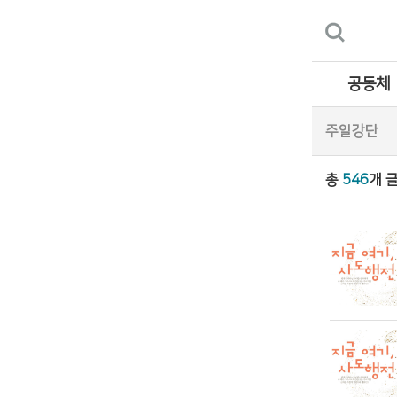
공동체
주일강단
총
546
개 