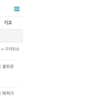
기고
오래된순
로 꽃피우
로 퍼져가