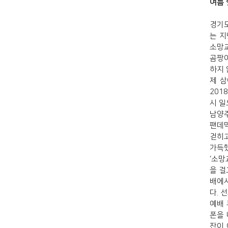
여름 
경기도
는 지
소망교
곰팡이
하지 
제 삼
201
시 일
남양주
팬데믹
걷히고
가득
‘소망
을 걸
배에서
다. 
예배 
폰을 
잔이 