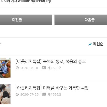
박지혜 기자 wisdom7@onnuri.org
이전글
다음글
글
최신순
[아웃리치특집] 축복의 통로, 복음의 통로
2026-08-01
제1600호
[아웃리치특집] 미래를 바꾸는 거룩한 씨앗
2026-07-25
제1599호