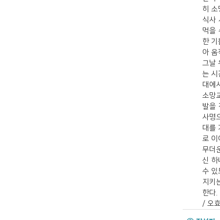
히 소
식사 
먹을 
한 기
아 움
그날 
는 시
대에서
소망교
발을 
사명으
대를 
로 이
무더운
신 하
수 있
지키는
한다.
/ 오