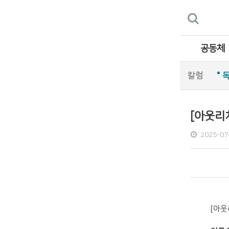
공동체
칼럼
[아웃리
2025-07
[아