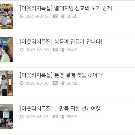
[아웃리치특집] 열대지방 선교와 모기 방제
2025-09-06
제1555호
[아웃리치특집] 복음과 진료가 만나다!
2025-08-30
제1554호
[아웃리치특집] 분명 열매 맺을 것이다!
2025-08-30
제1554호
[아웃리치특집] 그만큼 귀한 선교여행
2025-08-23
제1553호