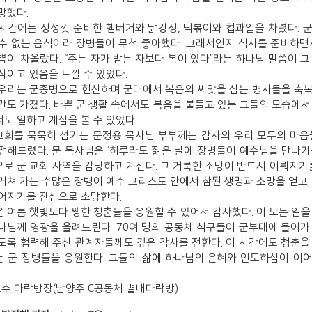
망했다.
시간에는 정성껏 준비한 햄버거와 닭강정, 떡볶이와 컵과일을 차렸다. 
수 없는 음식이라 장병들이 무척 좋아했다. 그래서인지 식사를 준비하면
쁨이 차올랐다. “주는 자가 받는 자보다 복이 있다”라는 하나님 말씀이 그
직이고 있음을 느낄 수 있었다.
우리는 군종병으로 헌신하며 군대에서 복음의 씨앗을 심는 병사들을 축
간도 가졌다. 바쁜 군 생활 속에서도 복음을 붙들고 있는 그들의 모습에서
도 일하고 계심을 볼 수 있었다.
회를 묵묵히 섬기는 문정용 목사님 부부께는 감사의 우리 모두의 마음
전해드렸다. 문 목사님은 ‘하루라도 젊은 날에 장병들이 예수님을 만나기
로 군 교회 사역을 감당하고 계신다. 그 거룩한 소망이 반드시 이뤄지기를
거쳐 가는 수많은 장병이 예수 그리스도 안에서 참된 생명과 소망을 얻고,
어지기를 진심으로 소망한다.
 여름 햇빛보다 쨍한 청춘들을 응원할 수 있어서 감사했다. 이 모든 일을
나님께 영광을 올려드린다. 70여 명의 공동체 식구들이 군부대에 들어가
도록 협력해 주신 관계자들께도 깊은 감사를 전한다. 이 시간에도 청춘을
 군 장병들을 응원한다. 그들의 삶에 하나님의 은혜와 인도하심이 이
효수 다락방장(남양주 C공동체 별내다락방)