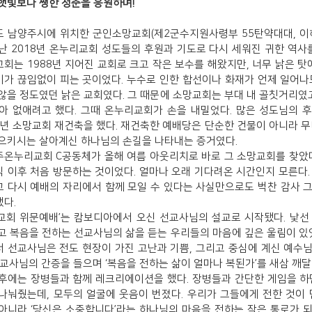
햇빛보다 쨍한 청춘을 응원하며!
 남양주시에 위치한 군인소망교회(제2군수지원사령부 55탄약대대, 이
난 2018년 온누리교회 성도들의 후원과 기도로 다시 세워진 귀한 역사를
회는 1988년 지어진 교회로 크고 작은 보수를 해왔지만, 너무 낡은 탓에
가 끊임없이 피는 곳이었다. 누수로 인한 합선이나 화재가 언제 일어나
않을 정도였던 낡은 교회였다. 그 때문에 소망교회는 부대 내 골칫거리였고
아 없애려고 했다. 그때 온누리교회가 손을 내밀었다. 많은 성도님의 
8년 소망교회 재건축을 했다. 재건축한 예배당은 단순한 건물이 아니라 무
으키시는 살아계신 하나님의 손길을 나타내는 증거였다.
온누리교회 C공동체가 올해 여름 아웃리치로 바로 그 소망교회를 찾았다
 이후 처음 방문하는 것이었다. 얼마나 오래 기다려온 시간인지 모른다.
 다시 예배의 자리에서 함께 모일 수 있다는 사실만으로도 벅찬 감사 
했다.
교회 위문예배’는 캄보디아에서 오신 선교사님의 설교로 시작됐다. 낯선
고 복음을 전하는 선교사님의 삶을 듣는 우리들의 마음에 깊은 울림이 있었
 선교사님은 전도 현장이 가진 고난과 기쁨, 그리고 중심에 계신 예수
선교사님의 간증을 들으며 ‘복음을 전하는 삶이 얼마나 복된가’를 새삼 깨달
후에는 장병들과 함께 레크리에이션을 했다. 장병들과 간단한 게임을 하
나눠줬는데, 모두의 얼굴에 웃음이 번졌다. 우리가 그들에게 전한 것이 
아니라 ‘당신은 소중합니다’라는 하나님의 마음을 전하는 작은 통로가 