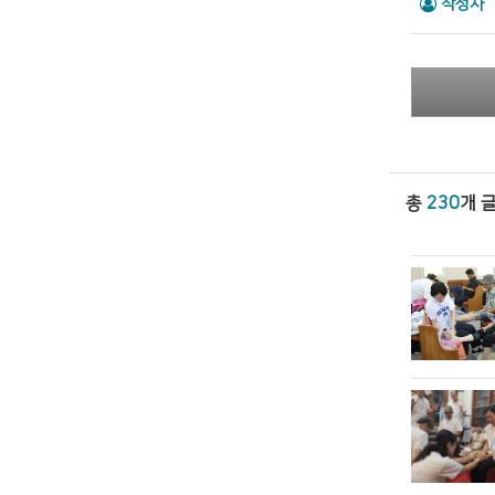
작성자
총
230
개 