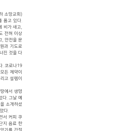
하 소망교회)
 품고 있다.
 비가 새고,
도 전혀 이상
, 안전을 문
후원과 기도로
너진 것을 다
. 코로나19
 모든 제약이
그리고 설렘이
 땅에서 생명
다. 그날 예
님을 소개하셨
았다.
면서 커피 쿠
단지 음료 한
되었기를 간절