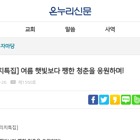
교회
말씀
사역
독자마당
치특집] 여름 햇빛보다 쨍한 청춘을 응원하며!
-26
제1550호
웃리치특집]