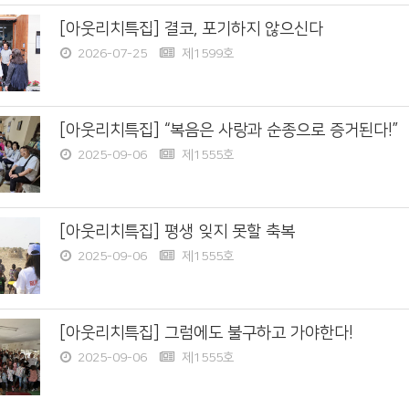
[아웃리치특집] 결코, 포기하지 않으신다
2026-07-25
제1599호
[아웃리치특집] “복음은 사랑과 순종으로 증거된다!”
2025-09-06
제1555호
[아웃리치특집] 평생 잊지 못할 축복
2025-09-06
제1555호
[아웃리치특집] 그럼에도 불구하고 가야한다!
2025-09-06
제1555호