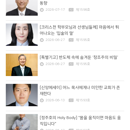
동향
2026-07-17
제1598호
[크리스천 학부모님과 선생님들께] 마음에서 튀
어나오는 ‘입술의 말’
2026-06-27
제1595호
[특별기고] 반도체 속에 숨겨둔 ‘창조주의 비밀’
2026-06-27
제1595호
[신앙에세이] 어느 목사에게나 미안한 교회가 존
재한다
2026-06-13
제1593호
[정주호의 Holy Body] “몸을 움직이면 마음도 움
직입니다”