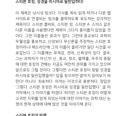
스티븐 호킹, 성경을 러시아로 밀반입하다!
이 제목은 낚시성 링크다. 기사를 계속 읽게 하거나 다른 웹
사이트로 연결되는 링크를 클릭하도록 유도하는 감각적인
제목이다. 스티븐 콜버트, 스티븐 킹, 스티븐 A. 스미스 같은
다른 이름을 사용했다면 제목이 그다지 흥미롭지 않았을 것
이다. 그런 이름들은 효과가 없다. 그런데 종교보다 과학의
우월성을 홍보하고, 신앙보다 무신론을 주장하는 스티븐 호
킹이라니! 헤드라인에 그의 이름이 올라가면 일단 시선을 사
로잡는다. 그 이름에는 무게감, 권위, 신뢰성이 있다. 결국,
그는 과학자가 아닌가! 신, 종교, 창조, 블랙홀, 우주의 종말
에 대한 호킹의 견해는 지금도 여전히 권위를 가지고 있으며
앞으로도 그럴 것이다. 그렇다면 스티븐 호킹이 정말 성경을
러시아로 밀반입했을까? 답을 찾으려면 끝까지 읽어보기 바
란다! 아니다. 죄송하다. 미끼는 이것으로 충분하다. 정답은
‘그렇다. 스티븐 호킹은 러시아로 성경을 밀반입했다.’ 글 마
지막에서 그 이야기를 하겠다. 하지만 스티븐 호킹이 어떻게
고귀한 지위를 얻게 되었는지에 대한 이야기는 과학 대신 논
쟁의 현재 상태에 대해 많은 것을 이야기해 준다.
스티븐 호킹과 빅뱅