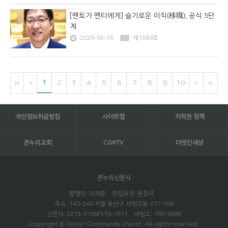
[멘토가 멘티에게] 슬기로운 이직(移職), 공식 5단
계
2026-05-16
제1589호
1
2
3
4
5
6
7
8
9
10
개인정보취급방침
사이트맵
저작권 정책
온누리교회
CGNTV
더멋진세상
온누리신문사
발행인: 이재훈 편집국장: 문창극
주소: 140-240 서울 용산구 서빙고동 271-106
신문사: 3215-3199/570-7611 서빙고: 793-9686
Copyright © Onnuri Community Church. All rights reserved.