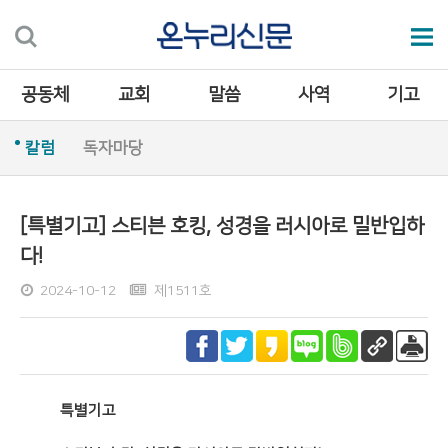
공동체
교회
말씀
사역
기고
칼럼
독자마당
[특별기고] 스티븐 호킹, 성경을 러시아로 밀반입하
다!
2024-10-12
제1511호
특별기고