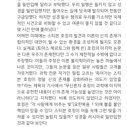
을 밀반입해 달라고 부탁했다. 우리 일행은 들키지 않고 성
경을 밀반입했지만, 돌아오는 길에 당국에 발각되어 한동안
구금당했다. 하지만 성경 밀수 혐의로 우리를 기소하면 국제
적인 사건으로 비화할 수 있고 여론이 좋지 않을 것 같다고
몇 시간 만에 풀려났다.”
어쩌면 미래에는 스티븐 호킹의 발견과 이론이 신의 존재가
합리적인 대안이 될 수 있는 환경을 조성하게 될지도 모른
다. 실제로 (토마스 헤르토그와 함께 쓴) 호킹의 마지막 논문
은 다른 우주가 존재한다면 그 수가 제한적일 수밖에 없다고
주장했다. 이들의 주장은 이론 물리학이라는 높은 하늘에서
나온 것이지만, 그들의 논문을 읽은 일부 사람들은 고개를
갸웃거렸다. 과학 전문 작가인 필립 고프는 ‘죽어가는 스티
븐 호킹이 정말 신의 존재를 강화하려는 의도가 있었을
까?’라는 제목의 기사에서 “무신론자 호킹이 과학에 마지막
으로 공헌한 내용이 신의 존재 가능성을 높였다는 것은 아이
러니하다”고 지적했다. 비록 의도하지 않았다고 하겠지만,
호킹은 “각 사람에게 비추는 빛”(요한복음 1:9)에 불을 붙인
책임이 있을 수 있다. 스티븐 호킹이 어둠 속에 그런 빛을 가
져올 수 있다면 놀랍지 않을까? 성경을 러시아로 밀반입한
것과 같아 보인다.