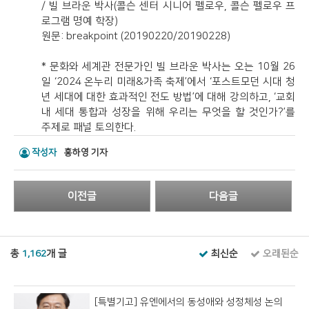
/ 빌 브라운 박사(콜슨 센터 시니어 펠로우, 콜슨 펠로우 프
로그램 명예 학장)
원문: breakpoint (20190220/20190228)
* 문화와 세계관 전문가인 빌 브라운 박사는 오는 10월 26
일 ‘2024 온누리 미래&가족 축제’에서 ‘포스트모던 시대 청
년 세대에 대한 효과적인 전도 방법’에 대해 강의하고, ‘교회
내 세대 통합과 성장을 위해 우리는 무엇을 할 것인가?’를
주제로 패널 토의한다.
작성자
홍하영 기자
이전글
다음글
총
1,162
개 글
최신순
오래된순
[특별기고] 유엔에서의 동성애와 성정체성 논의