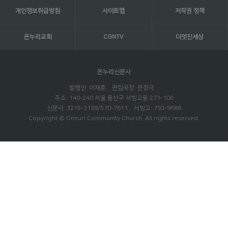
개인정보취급방침
사이트맵
저작권 정책
온누리교회
CGNTV
더멋진세상
온누리신문사
발행인: 이재훈 편집국장: 문창극
주소: 140-240 서울 용산구 서빙고동 271-106
신문사: 3215-3199/570-7611 서빙고: 793-9686
Copyright © Onnuri Community Church. All rights reserved.