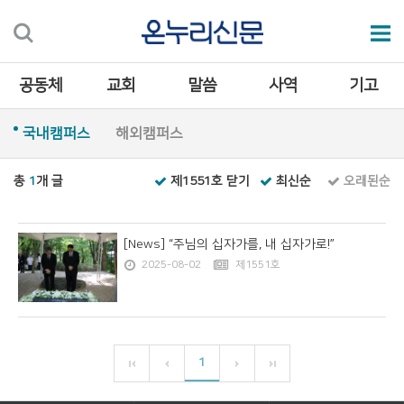
공동체
교회
말씀
사역
기고
국내캠퍼스
해외캠퍼스
총
1
개 글
제1551호 닫기
최신순
오래된순
[News] “주님의 십자가를, 내 십자가로!”
2025-08-02
제1551호
1