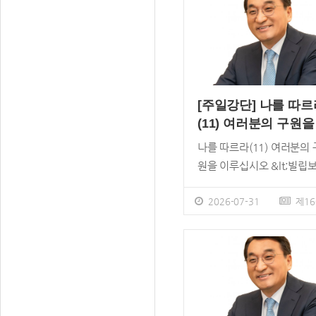
[주일강단] 나를 따르
(11) 여러분의 구원을
루십시오
나를 따르라(11) 여러분의 
원을 이루십시오 &lt;빌립
&gt; 2:12~18 / 이재훈 
목사 아우구스티누스는 인
2026-07-31
제16
의지와 힘만으로는 하나님
계명을 지킬 수 없으며, 은
주셔야만 비로소 하나님의 
에 순종할 수 있다고 했습니
이와 반대로 브리튼 출신 
사 펠라기우스는 하나님이 