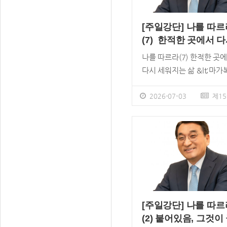
령하셨다면인간에게는 이미
것을 행할 능력이 있다고 
[주일강단] 나를 따르
했습니다. 이것이 아우구스
(7) 한적한 곳에서 
누스와 펠라기우스의 논쟁
세워지는 삶
나를 따르라(7) 한적한 곳
다. 결론은 펠라기우스의 
다시 세워지는 삶 &lt;마가
이 이단으로 정죄를 받았습
&gt; 1:32~38 / 이재훈 
다. 그러나 그 이후에도 논
목사 만일 우리가 하나님과
2026-07-03
제15
끊이지 않았습니다. 은혜 
둘이 보내는 시간이 자꾸 
노력, 올바른 복음이 아니다
밀리고 있다면, 그 이유가 
리는 구원이 오직 은혜로, 
이겠습니까? 시간이 없어
믿음으로 값없이 주시는 선
아닐지 모릅니다. 만나고 
이라고 배웠습니다. 그런데
않은 분일지도 모릅니다. 
늘 본문은 구원을 이루라고
님과의 사귐이 내가 해야 
령합니다(빌 2:12). 그리스
의무로만 느껴진다면 번거
가 자신을 낮추시고 순종하
숙제가 되고 맙니다. 그러나
[주일강단] 나를 따르
으므로 그리스도를 따르는 
나님이 내가 만나고 싶은 
(2) 붙어있음, 그것이
자들에게 주어지는 명령입