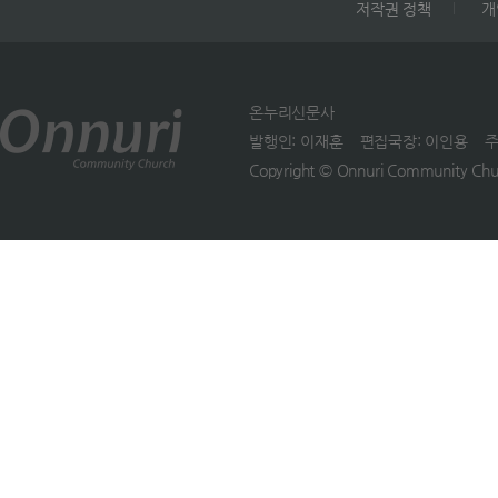
것을 끝까지 완성하라&rsqu
저작권 정책
개
제자도의 본질은 우리가 누
향하셨습니다. 쫓기며 분주
라는 말씀입니다. &lsquo
에게 붙어있느냐입니다. 그
이유 본문에 나온 &lsquo;
을 위해서 일하라&rsquo; 
스도와의 연합을 포도나무
저녁 해 진 후에&rsquo;라
아니라, 이미 구원을 받은 
가지의 연합된 모습으로 표
표현에는 이유가 있습니다
온누리신문사
로, 구원이 시작된 자로 끝
합니다. 들어 올리고, 붙잡고
(32~33절). 그날이 안식일
발행인: 이재훈 편집국장: 이인용 주소: 1
이루어 내라는 것입니다. 
가지치심&hellip; 하나님이
었기 때문입니다. 안식일에
Copyright © Onnuri Community Churc
을 향해서 일하는 것이 아니
리를 사랑하시는 역할
일하거나 이동하는 것이 금
구원으로부터 일하는 것입
&ldquo;나는 참 포도나무
되었기 때문에 일몰 때까지
다. 구원이라는 자체가
내 아버지는 농부시다&rdqu
다렸다가 해가 지자 일제히
&lsquo;건져냄을 받았다
(요 15:1). 이 말씀 헬라어
든 식구와 친구들을 둘러업
&rsquo; 는 뜻입니다. 자기
의 어순을 그대로 옮기면
몰려온 것입니다. 회당에서
스로 건져낼 수 없으므로 
&ldquo;나는 포도나무, 그
신을 내쫓으시고, 베드로 
은혜로 구원을 받았다는 것
된 것이다&rdquo;입니다.
의 열병을 고치셨다는 소문
함축되어 있습니다. 그래도
한 대비를 하고 있습니다. 
로 인해서 온 동네 사람들이
문이 남습니다. &ldquo;두
나무는 이스라엘 백성들의 
여든 것입니다. 예수님은 
고 떨림으로 여러분의 구원
요로움을 상징하고, 때로는
중 한 사람도 돌려보내지 
이루십시오&rdquo;라는 
광과 권세를 상징하기 위해
셨습니다. 병이 든 사람들을