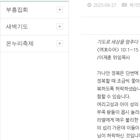
2025-09-27
제15
부흥집회
새벽기도
기도로 세상을 멈추다
온누리축제
<여호수아> 10:1~15
/이재훈 위임목사
가나안 정복은 단번에 
정복할 때 조금씩 쫓아
복하도록 허락하셨습니다
험할 수 있습니다.
여리고성과 아이 성의 
부족 왕들이 몹시 놀라
라엘에게 매우 불리한 
의 섭리 가운데 이들이
님이 허락하신 것입니