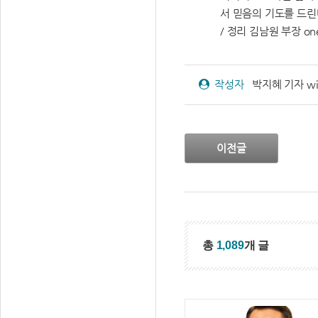
서 믿음의 기도를 드린
/ 정리 김남원 부장 one
작성자
박지혜 기자 wisd
이전글
총
1,089
개 글