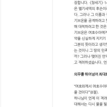
장합니다. <창세기> 
은 멜기세덱의 후손이라
다. 그러나 그 이름
기브온을 공격하려고 했
해 대적하려고 한 것은
기브온은 여호수아에게
약을 신실하게 지키기
그분의 뜻이라고 생각
는 것이니 그 땅의 민
까? 그러나 맺어진 
고 격려하셨습니다. 
의무를 뛰어넘어 최대
“여호와께서 여호수아에
을 것이다’”(8절).
하나님이 언제 이 격
대해서는 다시 물을 필