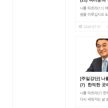
(11) 여러분의
루십시오
나를 따르라(11) 
원을 이루십시오 &
&gt; 2:12~18 
목사 아우구스티누
2026-07-31
의지와 힘만으로는
계명을 지킬 수 없
주셔야만 비로소 
에 순종할 수 있다
이와 반대로 브리튼
사 펠라기우스는 
령하셨다면인간에게
것을 행할 능력이 
[주일강단] 나
했습니다. 이것이
(7) 한적한 
누스와 펠라기우스
세워지는 삶
나를 따르라(7) 
다. 결론은 펠라기
다시 세워지는 삶 &
이 이단으로 정죄
&gt; 1:32~38 