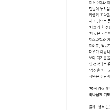
여호수아와 이
민들이 두려움
라엘과 조약을
서 거짓으로 
“너희가 한 성
“이것은 가까이
이스라엘과 여
여러분, 달콤
대우가 아닙니
보다 자기들을
인 선악과로 
“정신을 차리고
사단은 수단과
“영적 긴장 
하나님께 기도
둘째, 영적 