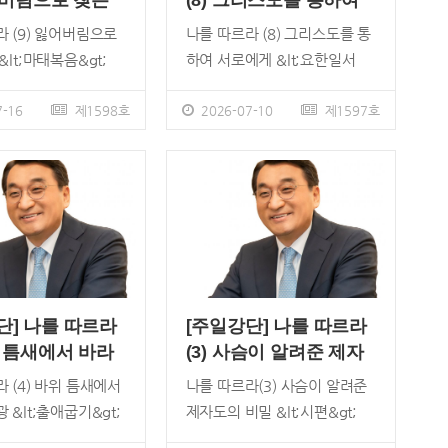
잃어버림으로 찾는
(8) 그리스도를 통하여
서로에게
 (9) 잃어버림으로
나를 따르라 (8) 그리스도를 통
&lt;마태복음&gt;
하여 서로에게 &lt;요한일서
26 / 이재훈 위임목사
&gt; 1:3~7 / 이재훈 위임목사
;자기를 부인하고 자기
-16
제1598호
우리는 공동체에 기대하며 참
2026-07-10
제1597호
지고 나를 따르라
여합니다. 그런데 기대했던 것
;라는 말씀을 우리는
과 다르거나 기대가 무너지고
록 들었습니다. 그러
때로 상처를 받기도 합니다. 우
익숙한 것이 곧 그 말
리는 더 열심을 내어서 공동체
고 체험하는 것과 다
활동에 참여하고, 더 자주 만나
습니다. 하나님의 말씀
고, 더 자주 대화하면 문제가 해
 지식으로 아는 데서
결될 거로 생각하지만, 때로는
 안 됩니다. 체험과
더 악화하기도 합니다. 무엇이
단] 나를 따르라
[주일강단] 나를 따르라
 그 의미를 명확하
문제일까요? 오늘 말씀에 근거
위 틈새에서 바라
(3) 사슴이 알려준 제자
야 합니다. 주인께 다
하면, 사귐의 방향이 잘못되었
도의 비밀
 (4) 바위 틈새에서
나를 따르라(3) 사슴이 알려준
는 &lsquo;자기 부
기 때문입니다. 그 사귐의 근본
 &lt;출애굽기&gt;
제자도의 비밀 &lt;시편&gt;
; 예수님이 &ldquo;
적인 방향을 바로잡지 않으면
23 / 이재훈 위임목사
42:1~11 / 이재훈 위임목사