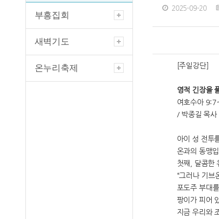
2025-09-20
부흥집회
새벽기도
[주일강단]
온누리축제
영적 긴장을 
여호수아 9:7
/ 박종길 목사
아이 성 전투
온과의 동맹입니
첫째, 달콤한
“그러나 기브
포도주 부대를
팡이가 피어 
지금 우리와 조