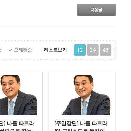
다음글
12
24
48
순
오래된순
리스트보기
단] 나를 따르라
[주일강단] 나를 따르라