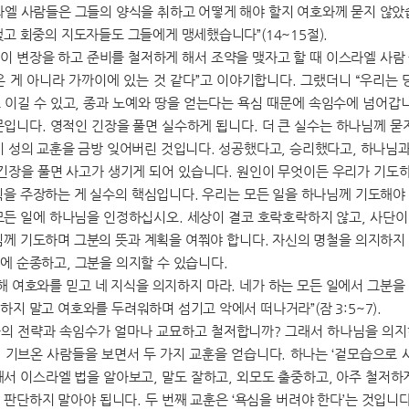
라엘 사람들은 그들의 양식을 취하고 어떻게 해야 할지 여호와께 묻지 않았
맺고 회중의 지도자들도 그들에게 맹세했습니다”(14~15절).
이 변장을 하고 준비를 철저하게 해서 조약을 맺자고 할 때 이스라엘 사람 
온 게 아니라 가까이에 있는 것 같다”고 이야기합니다. 그랬더니 “우리는
 이길 수 있고, 종과 노예와 땅을 얻는다는 욕심 때문에 속임수에 넘어갑
문입니다. 영적인 긴장을 풀면 실수하게 됩니다. 더 큰 실수는 하나님께 묻
이 성의 교훈을 금방 잊어버린 것입니다. 성공했다고, 승리했다고, 하나님
 긴장을 풀면 사고가 생기게 되어 있습니다. 원인이 무엇이든 우리가 기도하
획을 주장하는 게 실수의 핵심입니다. 우리는 모든 일을 하나님께 기도해야 
모든 일에 하나님을 인정하십시오. 세상이 결코 호락호락하지 않고, 사단
님께 기도하며 그분의 뜻과 계획을 여쭤야 합니다. 자신의 명철을 의지하지 
에 순종하고, 그분을 의지할 수 있습니다.
해 여호와를 믿고 네 지식을 의지하지 마라. 네가 하는 모든 일에서 그분을
하지 말고 여호와를 두려워하며 섬기고 악에서 떠나거라”(잠 3:5~7).
의 전략과 속임수가 얼마나 교묘하고 철저합니까? 그래서 하나님을 의지하
 기브온 사람들을 보면서 두 가지 교훈을 얻습니다. 하나는 ‘겉모습으로 
해서 이스라엘 법을 알아보고, 말도 잘하고, 외모도 출중하고, 아주 철저하
 판단하지 말아야 됩니다. 두 번째 교훈은 ‘욕심을 버려야 한다’는 것입니