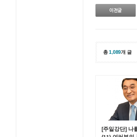
이전글
총
1,089
개 글
[주일강단] 나