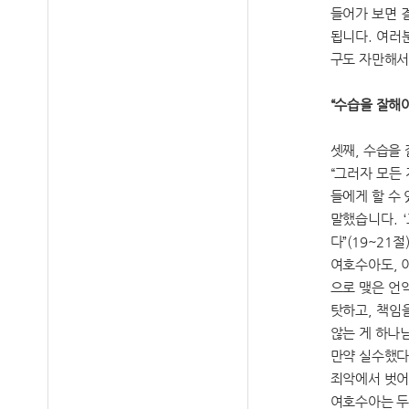
들어가 보면 
됩니다. 여러
구도 자만해서
“수습을 잘해야
셋째, 수습을
“그러자 모든
들에게 할 수
말했습니다. 
다”(19~21절
여호수아도, 
으로 맺은 언
탓하고, 책임
않는 게 하나
만약 실수했다
죄악에서 벗어
여호수아는 두