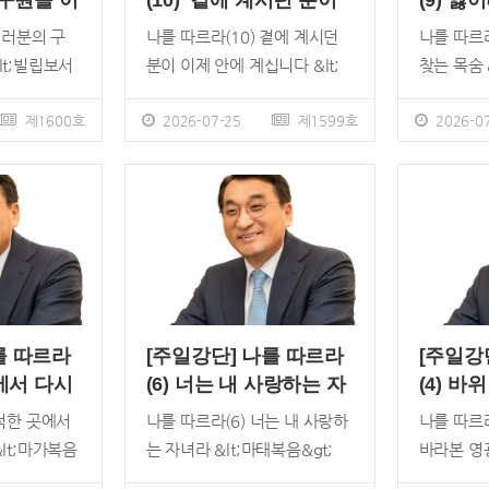
 구원을 이
(10) 곁에 계시던 분이
(9) 
이제 안에 계십니다
목숨
여러분의 구
나를 따르라(10) 곁에 계시던
나를 따르라
lt;빌립보서
분이 이제 안에 계십니다 &lt;
찾는 목숨 
/ 이재훈 위임
요한복음&gt; 14:15~21 /이
16:24~
스는 인간의
제1600호
재훈 위임목사 &ldquo;너희가
2026-07-25
제1599호
&ldquo
2026-07
 하나님의
나를 사랑한다면 내 계명을 지
십자가를 
으며, 은혜를
킬 것이다&rdquo;(15절). 이
&rdquo
하나님의 뜻
말씀 순서에 답이 있습니다. 순
귀에 익도
고 했습니다.
종이 사랑을 만들어내는 게 아
나 말씀에 
 출신 수도
니라 사랑이 순종을 낳습니다.
씀을 깨닫
하나님이 명
순종은 사랑의 뿌리가 아니라,
를 수 있
는 이미 그
열매입니다. 그런데도 이 말씀
은 정보나
있다고 주장
은 여전히 무겁습니다. 15절 만
머물러서는
를 따르라
[주일강단] 나를 따르라
[주일강
 아우구스티
읽으면 제자도는 하나의 율법
실천으로써
곳에서 다시
(6) 너는 내 사랑하는 자
(4) 바
의 논쟁입니
적인 숙제가 되고 맙니다. 그러
게 깨달아
녀라
본 영광
한적한 곳에서
나를 따르라(6) 너는 내 사랑하
나를 따르라
우스의 주장
나 16절 말씀이 이어집니다.
시 돌려드리
lt;마가복음
는 자녀라 &lt;마태복음&gt;
바라본 영광
를 받았습니
&ldquo;내가 아버지께 구할
인&rsquo
/ 이재훈 위임
3:13~17 / 이재훈 위임목사 지
33:12~