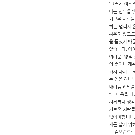
“그러자 이스
다는 언약을 
기브온 사람들
희는 멀리서 
싸우지 않고도
을 풀었기 때
았습니다. 아
여러분, 영적
의 뜻이나 계
하지 마시고 
든 일을 하나
내려놓고 말씀
“네 마음을 다
지혜롭다 생각
기브온 사람들
않아야합니다.
게든 살기 위
도 겉모습으로